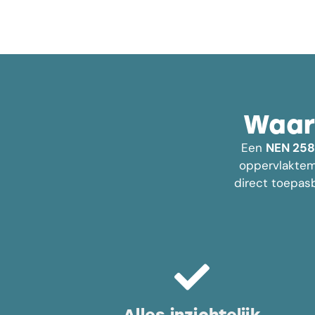
Waar
Een
NEN 25
oppervlakteme
direct toepasb