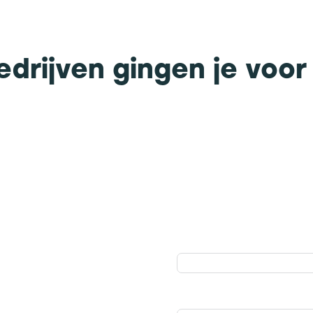
drijven gingen je voor
Naam
irect een
gen?
Telefoonnummer
is? Wij helpen je met een