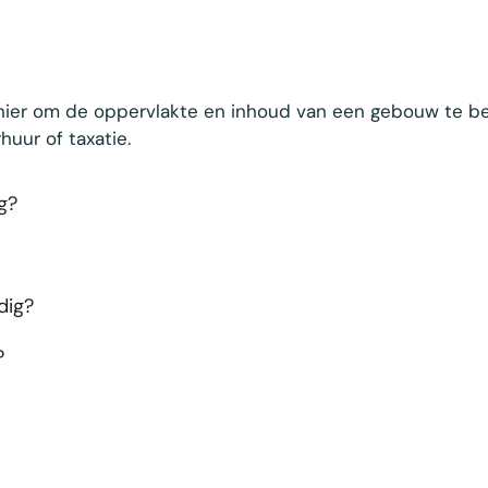
nier om de oppervlakte en inhoud van een gebouw te be
uur of taxatie.
g?
dig?
?