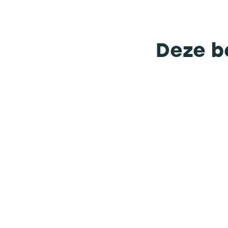
Deze be
CONTACT
Meer weten of d
offerte aanvra
Wil je weten hoe groot je gebouw écht 