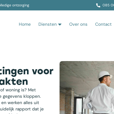
lledige ontzorging
085 0
Home
Diensten
Over ons
Contact
ingen voor
akten
 of woning is? Met
e gegevens kloppen.
n werken alles uit
uidelijk rapport dat je